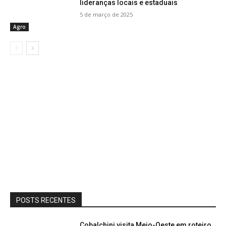
lideranças locais e estaduais
5 de março de 2025
Agro
POSTS RECENTES
Cobalchini visita Meio-Oeste em roteiro