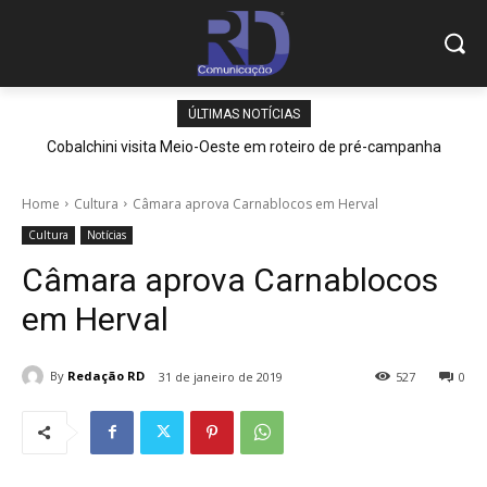
ÚLTIMAS NOTÍCIAS
Cobalchini visita Meio-Oeste em roteiro de pré-campanha
Home
Cultura
Câmara aprova Carnablocos em Herval
Cultura
Notícias
Câmara aprova Carnablocos
em Herval
By
Redação RD
31 de janeiro de 2019
527
0