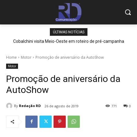
ÚLTIMAS NOTÍCIAS
Cobalchini visita Meio-Oeste em roteiro de pré-campanha
Home
Motor
Promoção de aniversário da AutoShow
Motor
Promoção de aniversário da
AutoShow
By
Redação RD
26 de agosto de 2019
771
0