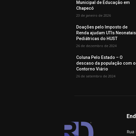
Municipal de Educação em
Chapecó
23 de janeiro de 2026
Doações pelo Imposto de
Renda ajudam UTIs Neonatais
Pediátricas do HUST
26 de dezembro de 2024
Coluna Pelo Estado – O
descaso da população com o
Contorno Viário
26 de setembro de 2024
End
Rua 