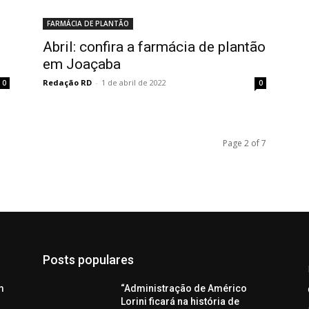
FARMÁCIA DE PLANTÃO
Abril: confira a farmácia de plantão
em Joaçaba
Redação RD
-
1 de abril de 2022
0
0
Page 2 of 7
Posts populares
m
“Administração de Américo
Lorini ficará na história de