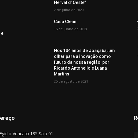
Herval d’ Oeste”
2 de julho de 2020
Casa Clean
15 de junho de 2018
 e
Nos 104 anos de Joaçaba, um
olhar para a inovação como
futuro da nossa região, por
Ricardo Antonello e Luana
Martins
25 de agosto de 2021
ereço
R
Egídio Vencato 185 Sala 01