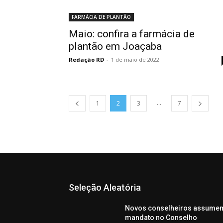
FARMÁCIA DE PLANTÃO
Maio: confira a farmácia de
plantão em Joaçaba
Redação RD
-
1 de maio de 2022
...
1
2
3
7
Seleção Aleatória
Novos conselheiros assume
mandato no Conselho