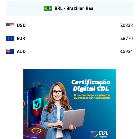
BRL - Brazilian Real
USD
5,0833
EUR
5,8770
AUD
3,5934