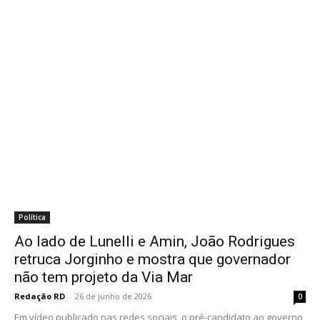
Política
Ao lado de Lunelli e Amin, João Rodrigues
retruca Jorginho e mostra que governador
não tem projeto da Via Mar
Redação RD
-
26 de junho de 2026
0
Em vídeo publicado nas redes sociais, o pré-candidato ao governo