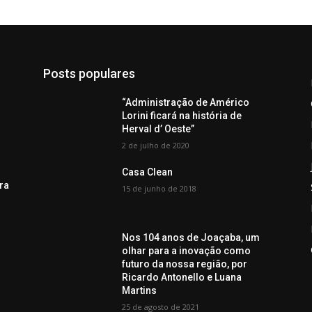
Posts populares
“Administração de Américo
Lorini ficará na história de
Herval d’ Oeste”
2 de julho de 2020
Casa Clean
ra
15 de junho de 2018
Nos 104 anos de Joaçaba, um
olhar para a inovação como
futuro da nossa região, por
Ricardo Antonello e Luana
Martins
25 de agosto de 2021