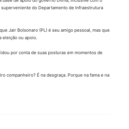
a base de apoio do governo Dilma, inclusive com o
o superveniente do Departamento de Infraestrutura
que Jair Bolsonaro (PL) é seu amigo pessoal, mas que
 eleição ou apoio.
olidou por conta de suas posturas em momentos de
iro companheiro? É na desgraça. Porque na fama e na