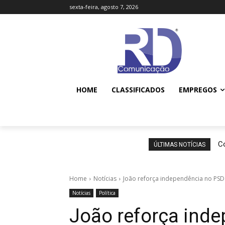
sexta-feira, agosto 7, 2026
HOME
CLASSIFICADOS
EMPREGOS
Co
ÚLTIMAS NOTÍCIAS
Home
Notícias
João reforça independência no PSD
Notícias
Política
João reforça ind