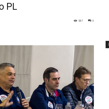
o PL
587
0