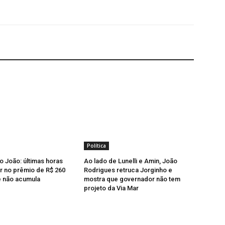
Política
o João: últimas horas
Ao lado de Lunelli e Amin, João
r no prêmio de R$ 260
Rodrigues retruca Jorginho e
e não acumula
mostra que governador não tem
projeto da Via Mar