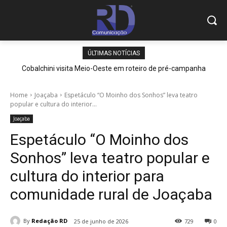
ÚLTIMAS NOTÍCIAS
Cobalchini visita Meio-Oeste em roteiro de pré-campanha
Home
Joaçaba
Espetáculo “O Moinho dos Sonhos” leva teatro
popular e cultura do interior...
Joaçaba
Espetáculo “O Moinho dos
Sonhos” leva teatro popular e
cultura do interior para
comunidade rural de Joaçaba
By
Redação RD
25 de junho de 2026
729
0