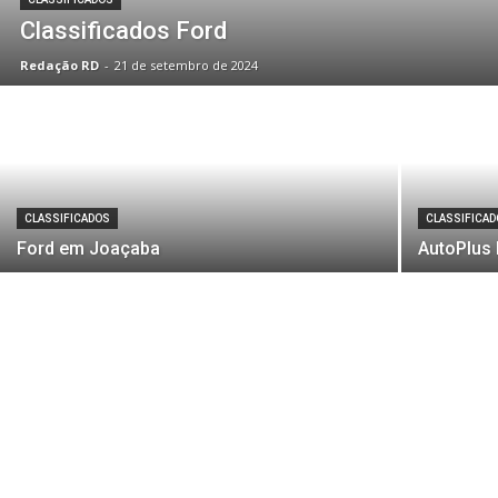
Classificados Ford
Redação RD
-
21 de setembro de 2024
CLASSIFICADOS
CLASSIFICA
Ford em Joaçaba
AutoPlus