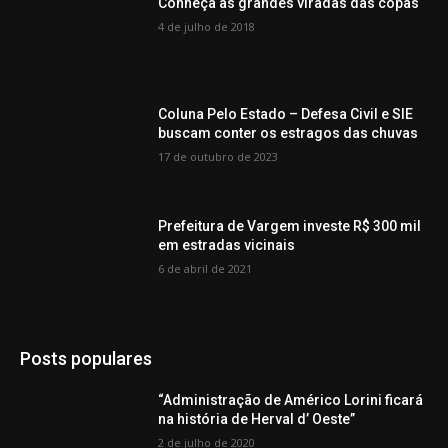
Conheça as grandes viradas das copas
4 de julho de 2018
Coluna Pelo Estado – Defesa Civil e SIE
buscam conter os estragos das chuvas
17 de outubro de 2023
Prefeitura de Vargem investe R$ 300 mil
em estradas vicinais
6 de abril de 2021
Posts populares
“Administração de Américo Lorini ficará
na história de Herval d’ Oeste”
2 de julho de 2020