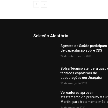
Seleção Aleatória
Agentes de Saúde participam
de capacitação sobre CDS
22 de setembro de 2022
Bolsa Técnico atenderá quatr
técnicos esportivos de
associações em Joaçaba
23 de março de 2022
Vereadores aprovam
afastamento do prefeito Mau
Martini para tratamento médi
24 de maio de 2021