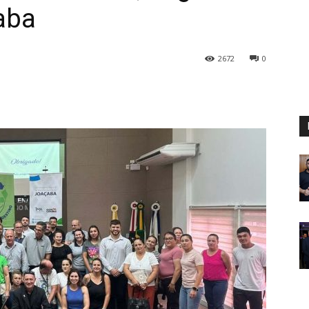
aba
2672
0