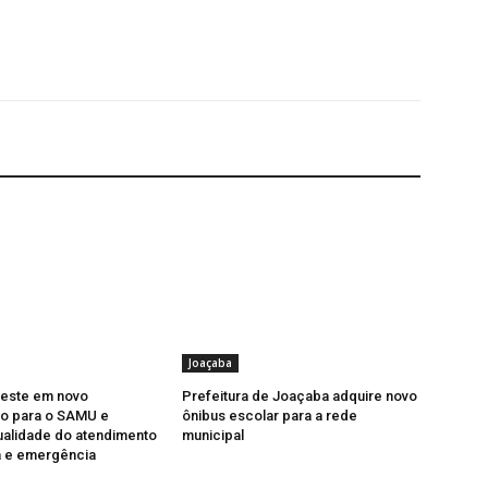
Joaçaba
veste em novo
Prefeitura de Joaçaba adquire novo
o para o SAMU e
ônibus escolar para a rede
ualidade do atendimento
municipal
a e emergência