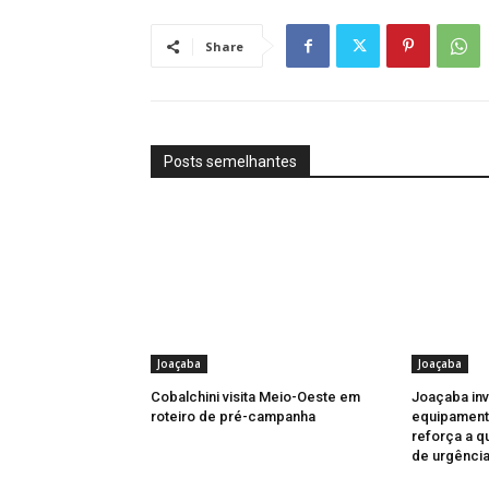
Share
Posts semelhantes
Joaçaba
Joaçaba
Cobalchini visita Meio-Oeste em
Joaçaba in
roteiro de pré-campanha
equipament
reforça a q
de urgênci