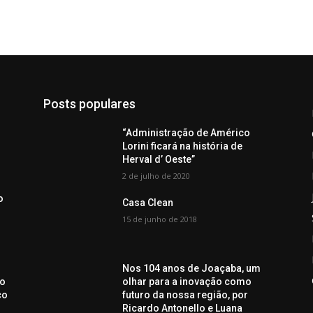
Posts populares
“Administração de Américo
Lorini ficará na história de
Herval d’ Oeste”
2 de julho de 2020
o
Casa Clean
15 de junho de 2018
Nos 104 anos de Joaçaba, um
ro
olhar para a inovação como
co
futuro da nossa região, por
Ricardo Antonello e Luana