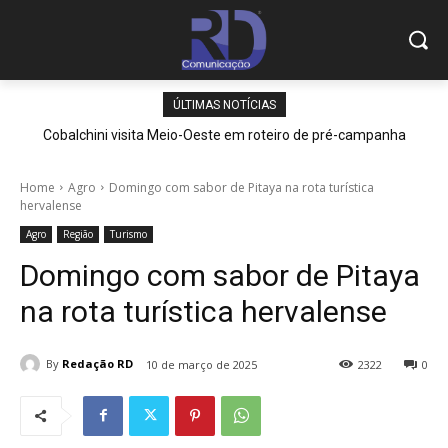
ÚLTIMAS NOTÍCIAS
Cobalchini visita Meio-Oeste em roteiro de pré-campanha
Home
Agro
Domingo com sabor de Pitaya na rota turística
hervalense
Agro
Região
Turismo
Domingo com sabor de Pitaya
na rota turística hervalense
By
Redação RD
10 de março de 2025
2322
0