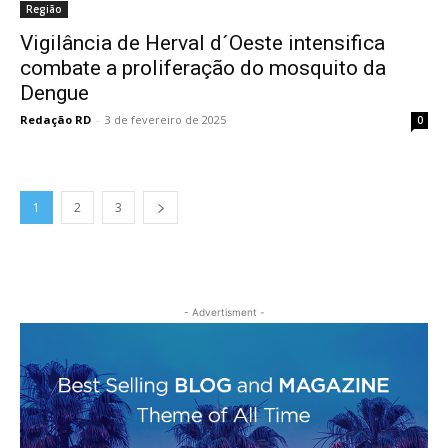
Região
Vigilância de Herval d´Oeste intensifica
combate a proliferação do mosquito da
Dengue
Redação RD
-
3 de fevereiro de 2025
0
1
2
3
- Advertisment -