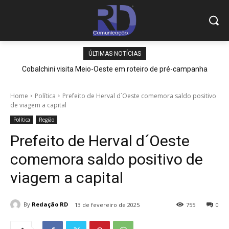
ÚLTIMAS NOTÍCIAS
Cobalchini visita Meio-Oeste em roteiro de pré-campanha
Home
Política
Prefeito de Herval d´Oeste comemora saldo positivo
de viagem a capital
Política
Região
Prefeito de Herval d´Oeste
comemora saldo positivo de
viagem a capital
By
Redação RD
13 de fevereiro de 2025
755
0