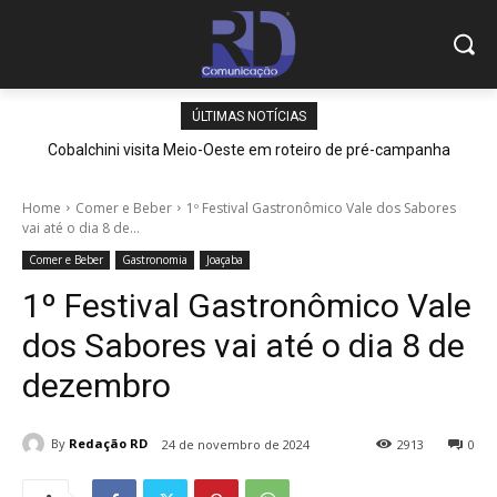
ÚLTIMAS NOTÍCIAS
Cobalchini visita Meio-Oeste em roteiro de pré-campanha
Home
Comer e Beber
1º Festival Gastronômico Vale dos Sabores
vai até o dia 8 de...
Comer e Beber
Gastronomia
Joaçaba
1º Festival Gastronômico Vale
dos Sabores vai até o dia 8 de
dezembro
By
Redação RD
24 de novembro de 2024
2913
0