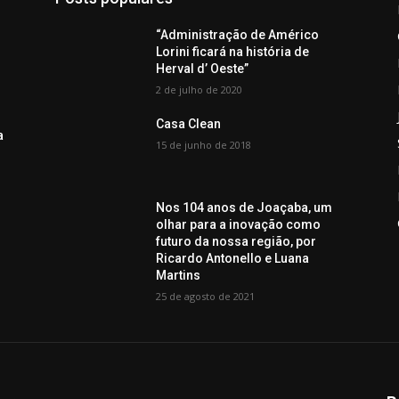
“Administração de Américo
Lorini ficará na história de
Herval d’ Oeste”
2 de julho de 2020
Casa Clean
a
15 de junho de 2018
Nos 104 anos de Joaçaba, um
olhar para a inovação como
futuro da nossa região, por
Ricardo Antonello e Luana
Martins
25 de agosto de 2021