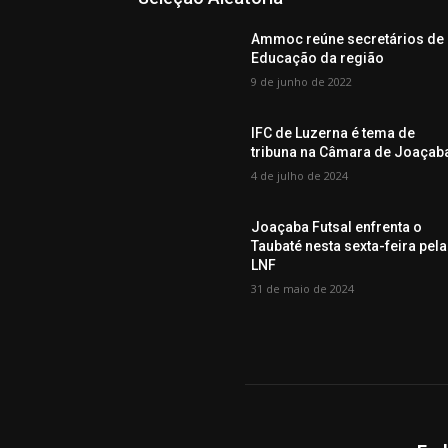
Ammoc reúne secretários de
Educação da região
9 de junho de 2022
IFC de Luzerna é tema de
tribuna na Câmara de Joaçab
4 de julho de 2024
Joaçaba Futsal enfrenta o
Taubaté nesta sexta-feira pela
LNF
31 de maio de 2024