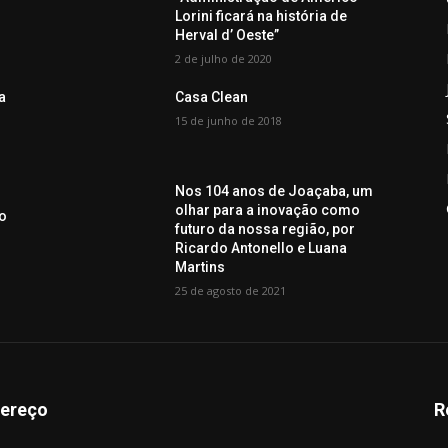
Lorini ficará na história de
Herval d’ Oeste”
2 de julho de 2020
a
Casa Clean
i
15 de junho de 2018
Nos 104 anos de Joaçaba, um
olhar para a inovação como
o
futuro da nossa região, por
Ricardo Antonello e Luana
Martins
25 de agosto de 2021
ereço
R