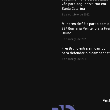
vão para segundo turno em
Santa Catarina
2 de outubro de 2022
Milhares de fiéis participam d
33ª Romaria Penitencial a Fre
Bruno
5 de março de 2023
Frei Bruno entra em campo
para defender o bicampeonat
8 de março de 2019
End