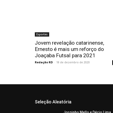
Esportes
Jovem revelação catarinense,
Ernesto é mais um reforço do
Joaçaba Futsal para 2021
Redação RD
-
18 de dezembro de 2020
Seleção Aleatória
Jorginho Mello e Décio Lima