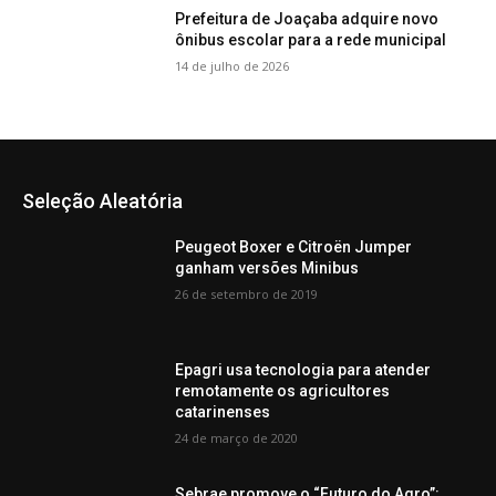
Prefeitura de Joaçaba adquire novo
ônibus escolar para a rede municipal
14 de julho de 2026
Seleção Aleatória
Peugeot Boxer e Citroën Jumper
ganham versões Minibus
26 de setembro de 2019
Epagri usa tecnologia para atender
remotamente os agricultores
catarinenses
24 de março de 2020
Sebrae promove o “Futuro do Agro”: