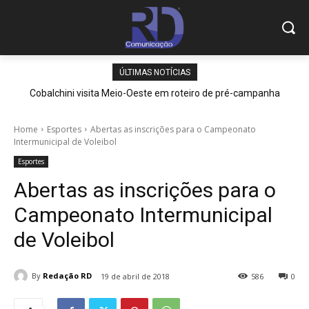
ÚLTIMAS NOTÍCIAS
Cobalchini visita Meio-Oeste em roteiro de pré-campanha
Home
Esportes
Abertas as inscrições para o Campeonato
Intermunicipal de Voleibol
Esportes
Abertas as inscrições para o
Campeonato Intermunicipal
de Voleibol
By
Redação RD
19 de abril de 2018
586
0