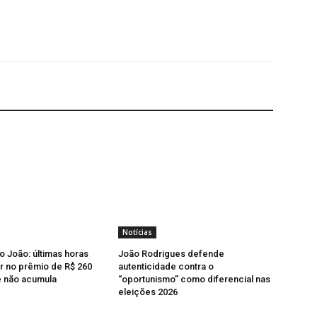
Notícias
o João: últimas horas
João Rodrigues defende
r no prêmio de R$ 260
autenticidade contra o
e não acumula
“oportunismo” como diferencial nas
eleições 2026