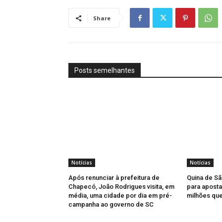
Share
Posts semelhantes
Notícias
Notícias
Após renunciar à prefeitura de
Quina de Sã
Chapecó, João Rodrigues visita, em
para aposta
média, uma cidade por dia em pré-
milhões qu
campanha ao governo de SC