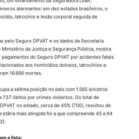
vo, um levantamento da Seguradora Líder,
meros alarmantes: em dez estados brasileiros, o
cídio, latrocínio e lesão corporal seguida de
as pelo Seguro DPVAT e os dados da Secretaria
 Ministério da Justiça e Segurança Pública, mostra
 pagamentos do Seguro DPVAT por acidentes fatais
lacionados aos homicídios dolosos, latrocínios e
aram 16.666 mortes.
cupa a sétima posição no país com 1.565 sinistros
a 737 óbitos por crimes violentos. Do total de
DPVAT no estado, cerca de 45% (700), resultou de
a etária mais atingida foi a que compreende 45 a 64
2).
am a lista: