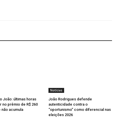
Notícias
o João: últimas horas
João Rodrigues defende
r no prêmio de R$ 260
autenticidade contra o
e não acumula
“oportunismo” como diferencial nas
eleições 2026