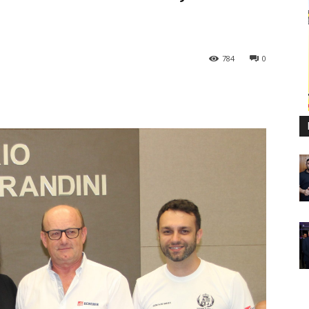
784
0