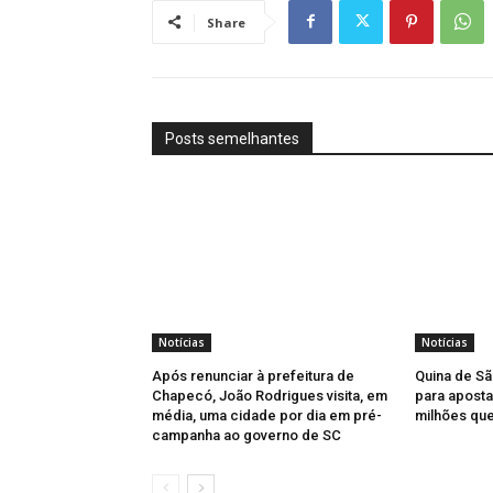
Share
Posts semelhantes
Notícias
Notícias
Após renunciar à prefeitura de
Quina de Sã
Chapecó, João Rodrigues visita, em
para aposta
média, uma cidade por dia em pré-
milhões qu
campanha ao governo de SC