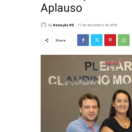
Aplauso
By
Redação RD
17 de dezembro de 2019
Share