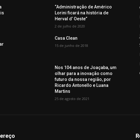
a
“Administração de Américo
is
Lorini ficará na história de
Herval d’ Oeste”
2 de julho de 2020
Casa Clean
ar
15 de junho de 2018
Nos 104 anos de Joaçaba, um
olhar para a inovação como
futuro da nossa região, por
Ricardo Antonello e Luana
Martins
25 de agosto de 2021
ereço
R