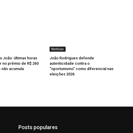
Notícias
o João: últimas horas
João Rodrigues defende
r no prêmio de R$ 260
autenticidade contra o
e não acumula
“oportunismo” como diferencial nas
eleições 2026
Posts populares