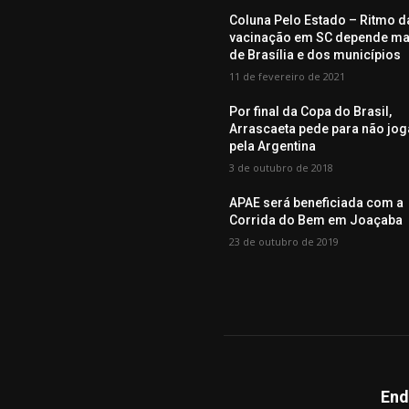
Coluna Pelo Estado – Ritmo d
vacinação em SC depende ma
de Brasília e dos municípios
11 de fevereiro de 2021
Por final da Copa do Brasil,
Arrascaeta pede para não jog
pela Argentina
3 de outubro de 2018
APAE será beneficiada com a
Corrida do Bem em Joaçaba
23 de outubro de 2019
End