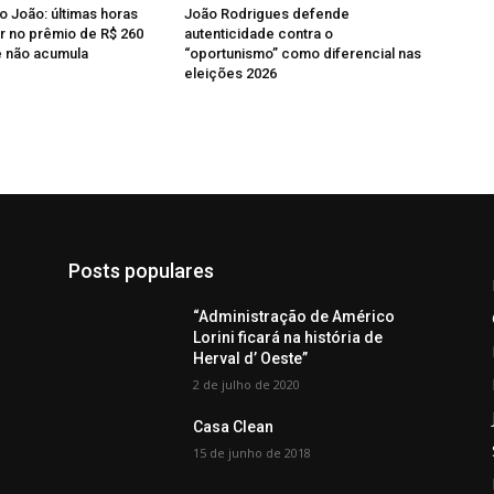
o João: últimas horas
João Rodrigues defende
r no prêmio de R$ 260
autenticidade contra o
e não acumula
“oportunismo” como diferencial nas
eleições 2026
Posts populares
“Administração de Américo
Lorini ficará na história de
Herval d’ Oeste”
2 de julho de 2020
Casa Clean
15 de junho de 2018