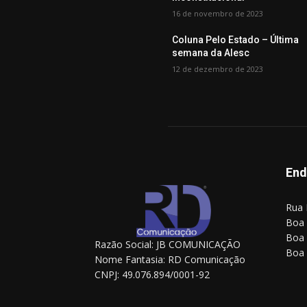
16 de novembro de 2023
Coluna Pelo Estado – Última
semana da Alesc
12 de dezembro de 2023
End
Rua 
Boa 
Boa 
Razão Social: JB COMUNICAÇÃO
Boa 
Nome Fantasia: RD Comunicação
CNPJ: 49.076.894/0001-92