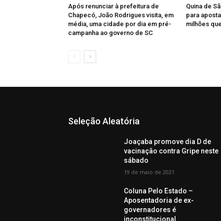
Após renunciar à prefeitura de
Quina de Sã
Chapecó, João Rodrigues visita, em
para aposta
média, uma cidade por dia em pré-
milhões qu
campanha ao governo de SC
Seleção Aleatória
Joaçaba promove dia D de
vacinação contra Gripe neste
sábado
19 de maio de 2021
Coluna Pelo Estado –
Aposentadoria de ex-
governadores é
inconstitucional