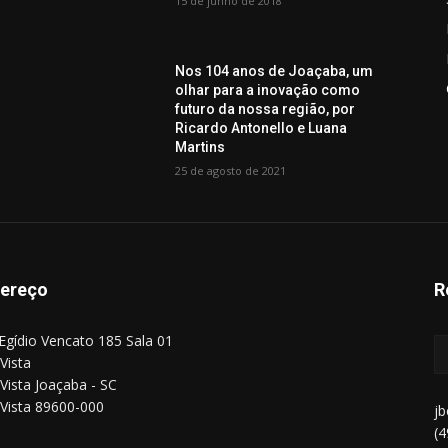
15 de junho de 2018
Nos 104 anos de Joaçaba, um
olhar para a inovação como
s
futuro da nossa região, por
Ricardo Antonello e Luana
Martins
25 de agosto de 2021
ereço
R
Egídio Vencato 185 Sala 01
Vista
Vista Joaçaba - SC
Vista 89600-000
j
(