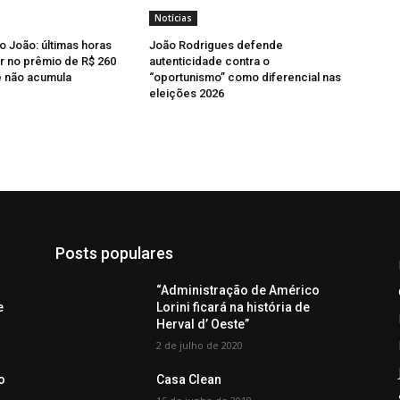
Notícias
o João: últimas horas
João Rodrigues defende
r no prêmio de R$ 260
autenticidade contra o
e não acumula
“oportunismo” como diferencial nas
eleições 2026
Posts populares
“Administração de Américo
e
Lorini ficará na história de
Herval d’ Oeste”
2 de julho de 2020
o
Casa Clean