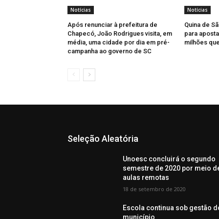
Notícias
Notícias
Após renunciar à prefeitura de
Quina de Sã
Chapecó, João Rodrigues visita, em
para aposta
média, uma cidade por dia em pré-
milhões qu
campanha ao governo de SC
Seleção Aleatória
Unoesc concluirá o segundo
semestre de 2020 por meio d
aulas remotas
18 de setembro de 2020
Escola continua sob gestão d
município