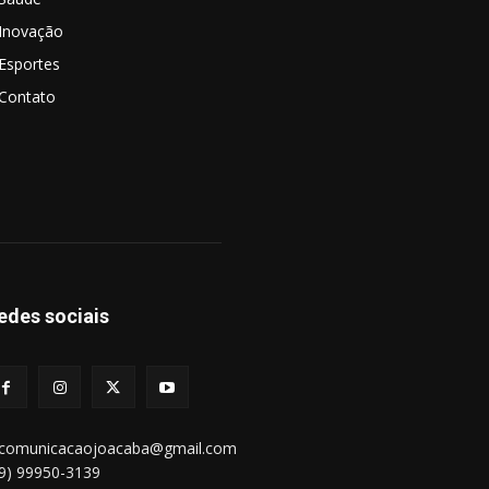
Inovação
Esportes
Contato
edes sociais
bcomunicacaojoacaba@gmail.com
49) 99950-3139