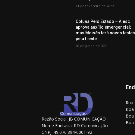
11 de fevereiro de 2022
Coluna Pelo Estado – Alesc
aprova auxílio emergencial;
mas Moisés terá novos teste
pela frente
10 de junho de 2021
End
Rua 
Boa 
Boa 
Razão Social: JB COMUNICAÇÃO
Boa 
Nome Fantasia: RD Comunicação
CNPJ: 49.076.894/0001-92