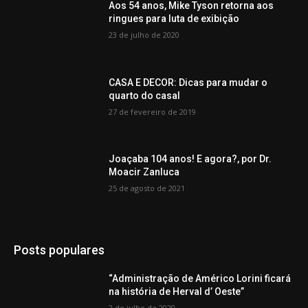
Aos 54 anos, Mike Tyson retorna aos
ringues para luta de exibição
23 de julho de 2020
CASA E DECOR: Dicas para mudar o
quarto do casal
27 de fevereiro de 2019
Joaçaba 104 anos! E agora?, por Dr.
Moacir Zanluca
25 de agosto de 2021
Posts populares
“Administração de Américo Lorini ficará
na história de Herval d’ Oeste”
2 de julho de 2020