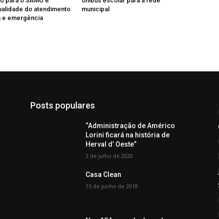
o para o SAMU e
ônibus escolar para a rede
ualidade do atendimento
municipal
a e emergência
Posts populares
“Administração de Américo
Lorini ficará na história de
Herval d’ Oeste”
2 de julho de 2020
Casa Clean
15 de junho de 2018