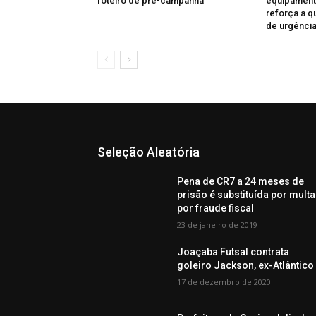
roteiro de pré-campanha
equipament
reforça a q
de urgênci
Seleção Aleatória
Pena de CR7 a 24 meses de
prisão é substituída por multa
por fraude fiscal
23 de janeiro de 2019
Joaçaba Futsal contrata
goleiro Jackson, ex-Atlântico
17 de dezembro de 2020