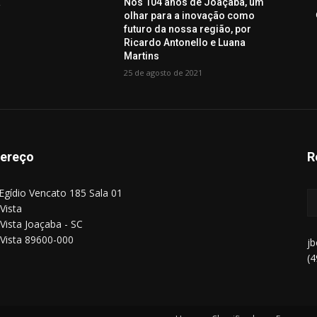
a
Nos 104 anos de Joaçaba, um
olhar para a inovação como
futuro da nossa região, por
Ricardo Antonello e Luana
Martins
25 de agosto de 2021
ereço
R
Egídio Vencato 185 Sala 01
Vista
Vista Joaçaba - SC
Vista 89600-000
j
(