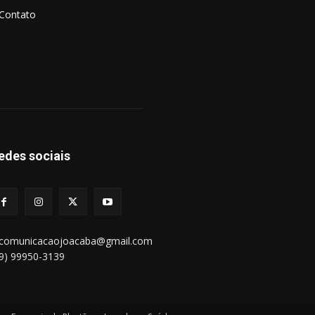
Contato
edes sociais
bcomunicacaojoacaba@gmail.com
49) 99950-3139