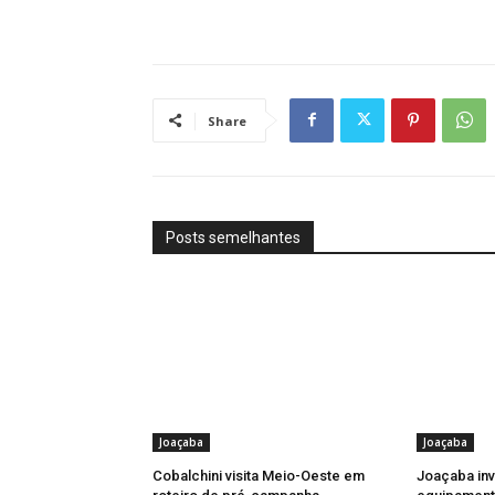
Share
Posts semelhantes
Joaçaba
Joaçaba
Cobalchini visita Meio-Oeste em
Joaçaba in