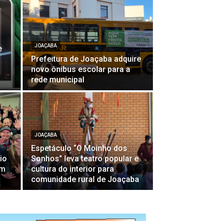
JOAÇABA
e
Prefeitura de Joaçaba adquire
novo ônibus escolar para a
rede municipal
JOAÇABA
Espetáculo “O Moinho dos
io
Sonhos” leva teatro popular e
em
cultura do interior para
comunidade rural de Joaçaba