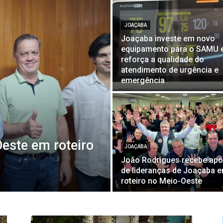
JOAÇABA
Joaçaba investe em novo
equipamento para o SAMU 
reforça a qualidade do
atendimento de urgência e
emergência
Oeste em roteiro
JOAÇABA
João Rodrigues recebe apo
de lideranças de Joaçaba 
roteiro no Meio-Oeste