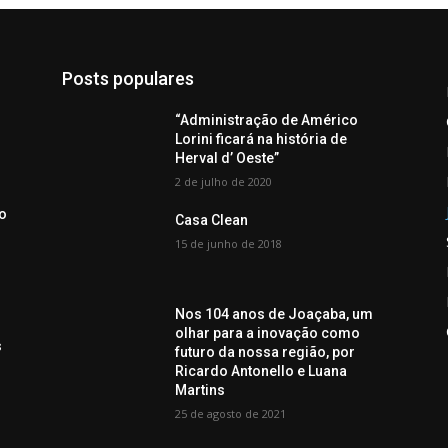
Posts populares
“Administração de Américo
Lorini ficará na história de
Herval d’ Oeste”
2 de julho de 2020
o
Casa Clean
15 de junho de 2018
Nos 104 anos de Joaçaba, um
olhar para a inovação como
s
futuro da nossa região, por
Ricardo Antonello e Luana
Martins
25 de agosto de 2021