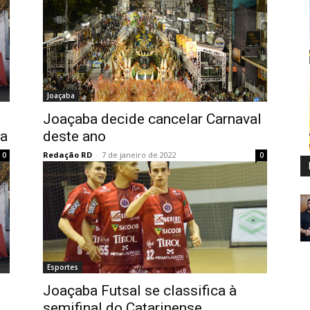
Joaçaba
Joaçaba decide cancelar Carnaval
na
deste ano
Redação RD
-
7 de janeiro de 2022
0
0
Esportes
Joaçaba Futsal se classifica à
semifinal do Catarinense