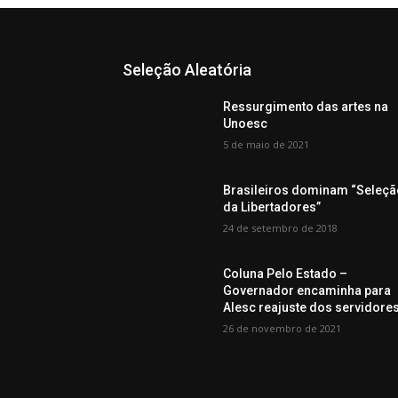
Seleção Aleatória
Ressurgimento das artes na
Unoesc
5 de maio de 2021
Brasileiros dominam “Seleçã
da Libertadores”
24 de setembro de 2018
Coluna Pelo Estado –
Governador encaminha para
Alesc reajuste dos servidore
26 de novembro de 2021