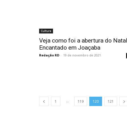
Cultura
Veja como foi a abertura do Nata
Encantado em Joaçaba
Redação RD
-
19 de novembro de 2021
...
1
119
120
121