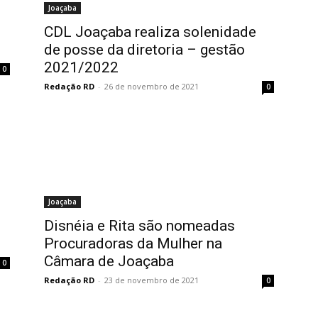
Joaçaba
CDL Joaçaba realiza solenidade
de posse da diretoria – gestão
2021/2022
0
Redação RD
-
26 de novembro de 2021
0
Joaçaba
Disnéia e Rita são nomeadas
Procuradoras da Mulher na
Câmara de Joaçaba
0
Redação RD
-
23 de novembro de 2021
0