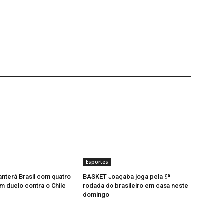
Esportes
anterá Brasil com quatro
BASKET Joaçaba joga pela 9ª
m duelo contra o Chile
rodada do brasileiro em casa neste
domingo