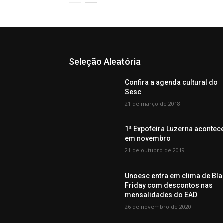
Seleção Aleatória
Confira a agenda cultural do
Sesc
21 de março de 2018
1ª Expofeira Luzerna acontec
em novembro
21 de outubro de 2019
Unoesc entra em clima de Bla
Friday com descontos nas
mensalidades do EAD
26 de novembro de 2020