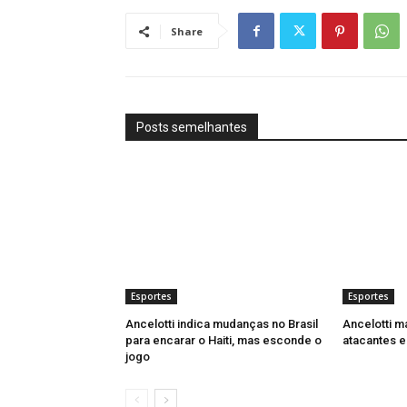
Share
Posts semelhantes
Esportes
Esportes
Ancelotti indica mudanças no Brasil
Ancelotti m
para encarar o Haiti, mas esconde o
atacantes e
jogo