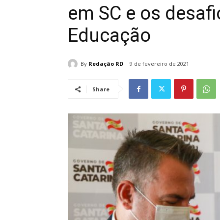
em SC e os desafi
Educação
By
Redação RD
9 de fevereiro de 2021
Share