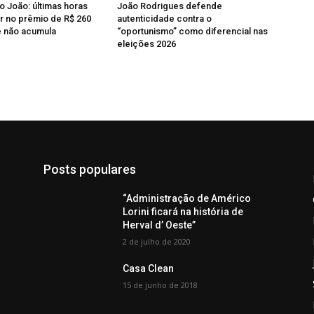
o João: últimas horas
João Rodrigues defende
r no prêmio de R$ 260
autenticidade contra o
e não acumula
“oportunismo” como diferencial nas
eleições 2026
Posts populares
“Administração de Américo
Lorini ficará na história de
Herval d’ Oeste”
2 de julho de 2020
Casa Clean
15 de junho de 2018