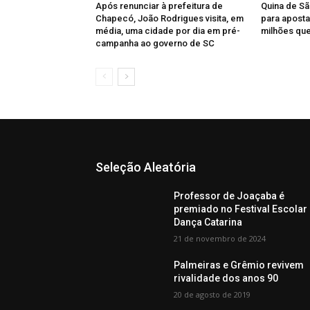
Após renunciar à prefeitura de
Quina de Sã
Chapecó, João Rodrigues visita, em
para aposta
média, uma cidade por dia em pré-
milhões qu
campanha ao governo de SC
Seleção Aleatória
Professor de Joaçaba é
premiado no Festival Escolar
Dança Catarina
21 de novembro de 2024
Palmeiras e Grêmio revivem
rivalidade dos anos 90
20 de agosto de 2019