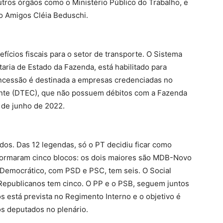
utros órgãos como o Ministério Público do Trabalho, e
o Amigos Cléia Beduschi.
ícios fiscais para o setor de transporte. O Sistema
taria de Estado da Fazenda, está habilitado para
oncessão é destinada a empresas credenciadas no
uinte (DTEC), que não possuem débitos com a Fazenda
0 de junho de 2022.
dos. Das 12 legendas, só o PT decidiu ficar como
formaram cinco blocos: os dois maiores são MDB-Novo
 Democrático, com PSD e PSC, tem seis. O Social
epublicanos tem cinco. O PP e o PSB, seguem juntos
 está prevista no Regimento Interno e o objetivo é
s deputados no plenário.