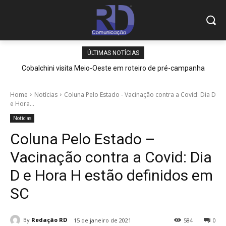
ÚLTIMAS NOTÍCIAS
Cobalchini visita Meio-Oeste em roteiro de pré-campanha
Home
Notícias
Coluna Pelo Estado - Vacinação contra a Covid: Dia D
e Hora...
Notícias
Coluna Pelo Estado –
Vacinação contra a Covid: Dia
D e Hora H estão definidos em
SC
By
Redação RD
15 de janeiro de 2021
584
0