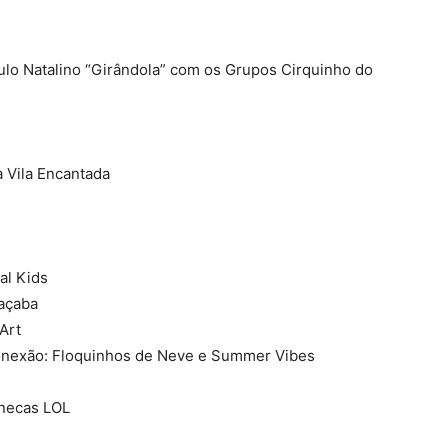
lo Natalino “Girândola” com os Grupos Cirquinho do
 Vila Encantada
al Kids
açaba
Art
onexão: Floquinhos de Neve e Summer Vibes
onecas LOL