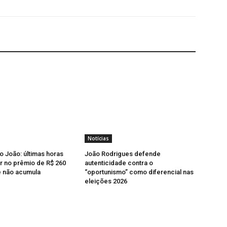
Notícias
o João: últimas horas
João Rodrigues defende
r no prêmio de R$ 260
autenticidade contra o
e não acumula
“oportunismo” como diferencial nas
eleições 2026