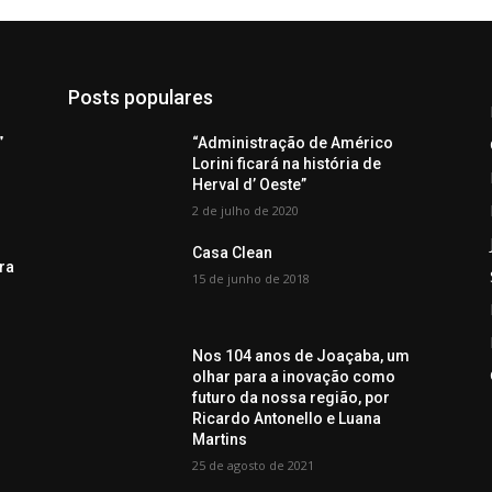
Posts populares
”
“Administração de Américo
Lorini ficará na história de
Herval d’ Oeste”
2 de julho de 2020
Casa Clean
ra
15 de junho de 2018
Nos 104 anos de Joaçaba, um
olhar para a inovação como
futuro da nossa região, por
Ricardo Antonello e Luana
Martins
25 de agosto de 2021