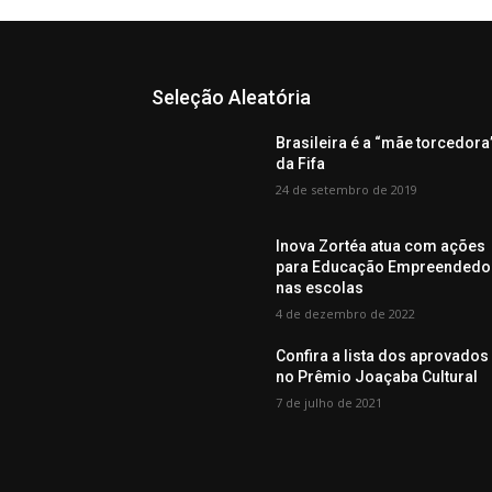
Seleção Aleatória
Brasileira é a “mãe torcedora
da Fifa
24 de setembro de 2019
Inova Zortéa atua com ações
para Educação Empreendedo
nas escolas
4 de dezembro de 2022
Confira a lista dos aprovados
no Prêmio Joaçaba Cultural
7 de julho de 2021