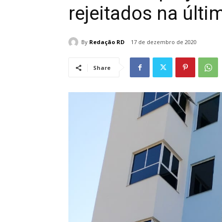
rejeitados na últ
By
Redação RD
17 de dezembro de 2020
Share