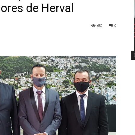
ores de Herval
650
0