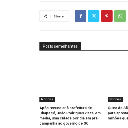
Share
Posts semelhantes
Notícias
Notícias
Após renunciar à prefeitura de
Quina de Sã
Chapecó, João Rodrigues visita, em
para aposta
média, uma cidade por dia em pré-
milhões qu
campanha ao governo de SC