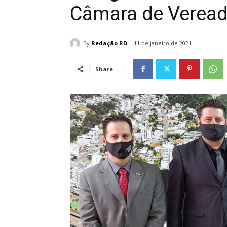
Câmara de Veread
By
Redação RD
11 de janeiro de 2021
Share