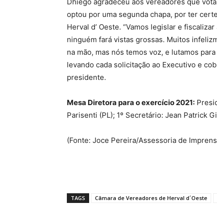
Dhiego agradeceu aos vereadores que votar
optou por uma segunda chapa, por ter certe
Herval d’ Oeste. “Vamos legislar e fiscaliz
ninguém fará vistas grossas. Muitos infel
na mão, mas nós temos voz, e lutamos para
levando cada solicitação ao Executivo e co
presidente.
Mesa Diretora para o exercício 2021:
Presid
Parisenti (PL); 1º Secretário: Jean Patrick G
(Fonte: Joce Pereira/Assessoria de Imprens
TAGS
Câmara de Vereadores de Herval d´Oeste