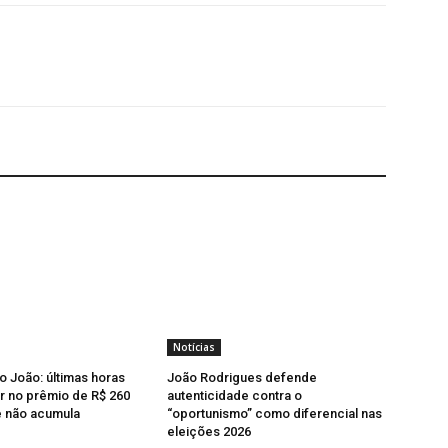
Notícias
o João: últimas horas
João Rodrigues defende
r no prêmio de R$ 260
autenticidade contra o
e não acumula
“oportunismo” como diferencial nas
eleições 2026