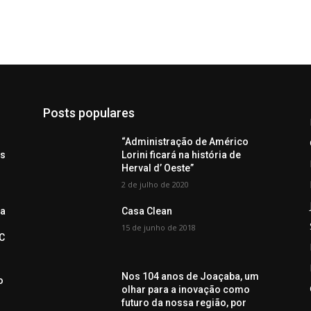
Posts populares
“Administração de Américo
ós
Lorini ficará na história de
Herval d’ Oeste”
2 de julho de 2020
da
Casa Clean
15 de junho de 2018
SC
Nos 104 anos de Joaçaba, um
o
olhar para a inovação como
futuro da nossa região, por