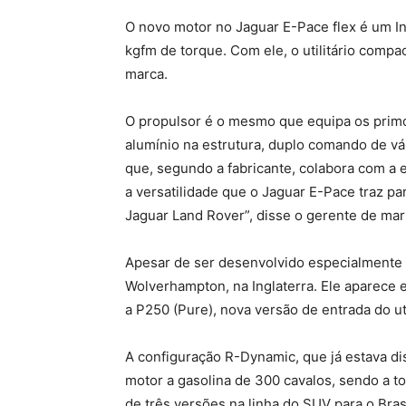
O novo motor no Jaguar E-Pace flex é um In
kgfm de torque. Com ele, o utilitário comp
marca.
O propulsor é o mesmo que equipa os primo
alumínio na estrutura, duplo comando de válv
que, segundo a fabricante, colabora com a 
a versatilidade que o Jaguar E-Pace traz par
Jaguar Land Rover”, disse o gerente de ma
Apesar de ser desenvolvido especialmente p
Wolverhampton, na Inglaterra. Ele aparece
a P250 (Pure), nova versão de entrada do ut
A configuração R-Dynamic, que já estava di
motor a gasolina de 300 cavalos, sendo a to
de três versões na linha do SUV para o Brasi