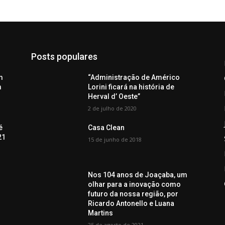
Posts populares
m
“Administração de Américo
m
Lorini ficará na história de
Herval d’ Oeste”
2 de julho de 2020
é
Casa Clean
21
15 de junho de 2018
o
Nos 104 anos de Joaçaba, um
olhar para a inovação como
futuro da nossa região, por
Ricardo Antonello e Luana
Martins
25 de agosto de 2021