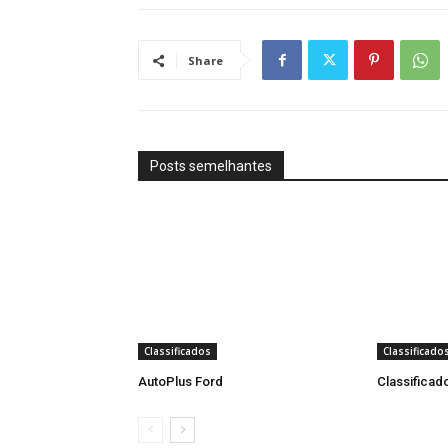
Share
Posts semelhantes
Classificados
Classificado
AutoPlus Ford
Classificad