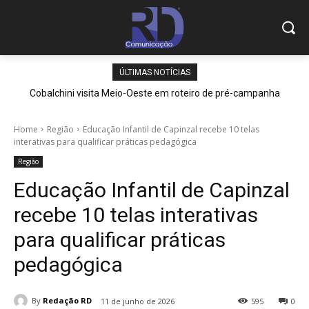
ÚLTIMAS NOTÍCIAS
Cobalchini visita Meio-Oeste em roteiro de pré-campanha
Home
Região
Educação Infantil de Capinzal recebe 10 telas
interativas para qualificar práticas pedagógica
Região
Educação Infantil de Capinzal
recebe 10 telas interativas
para qualificar práticas
pedagógica
By
Redação RD
11 de junho de 2026
595
0