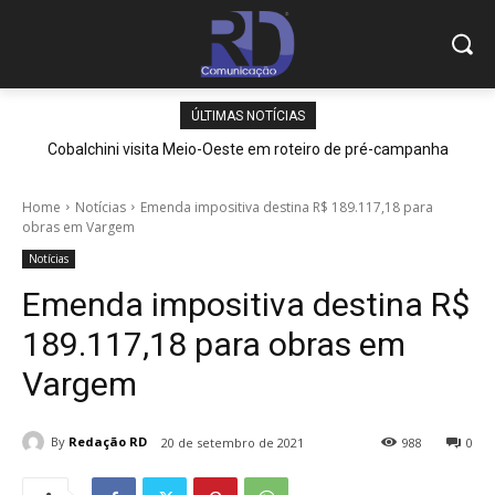
ÚLTIMAS NOTÍCIAS
Cobalchini visita Meio-Oeste em roteiro de pré-campanha
Home
Notícias
Emenda impositiva destina R$ 189.117,18 para
obras em Vargem
Notícias
Emenda impositiva destina R$
189.117,18 para obras em
Vargem
By
Redação RD
20 de setembro de 2021
988
0