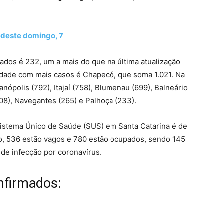
 deste domingo, 7
dos é 232, um a mais do que na última atualização
 cidade com mais casos é Chapecó, que soma 1.021. Na
nópolis (792), Itajaí (758), Blumenau (699), Balneário
408), Navegantes (265) e Palhoça (233).
Sistema Único de Saúde (SUS) em Santa Catarina é de
do, 536 estão vagos e 780 estão ocupados, sendo 145
de infecção por coronavírus.
nfirmados: