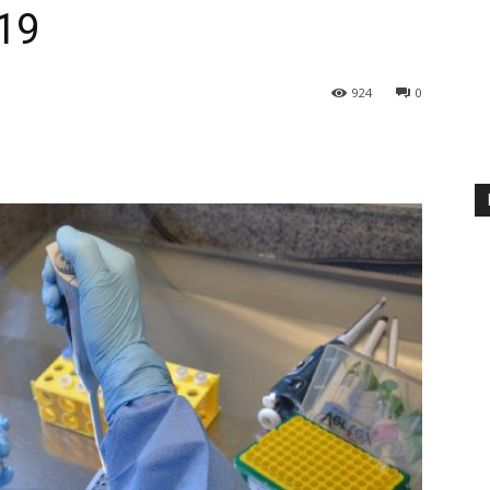
19
924
0