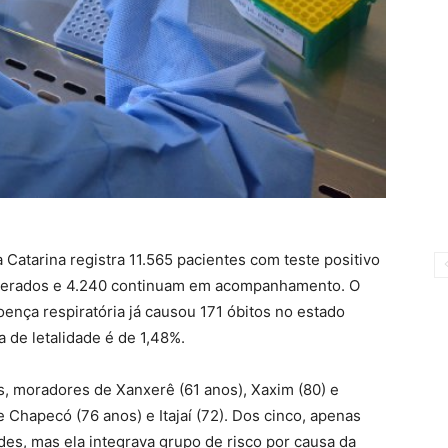
 Catarina registra 11.565 pacientes com teste positivo
uperados e 4.240 continuam em acompanhamento. O
oença respiratória já causou 171 óbitos no estado
a de letalidade é de 1,48%.
, moradores de Xanxerê (61 anos), Xaxim (80) e
e Chapecó (76 anos) e Itajaí (72). Dos cinco, apenas
des, mas ela integrava grupo de risco por causa da