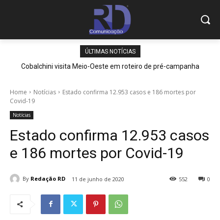
ÚLTIMAS NOTÍCIAS
Cobalchini visita Meio-Oeste em roteiro de pré-campanha
Home
Notícias
Estado confirma 12.953 casos e 186 mortes por
Covid-19
Notícias
Estado confirma 12.953 casos
e 186 mortes por Covid-19
By
Redação RD
11 de junho de 2020
552
0