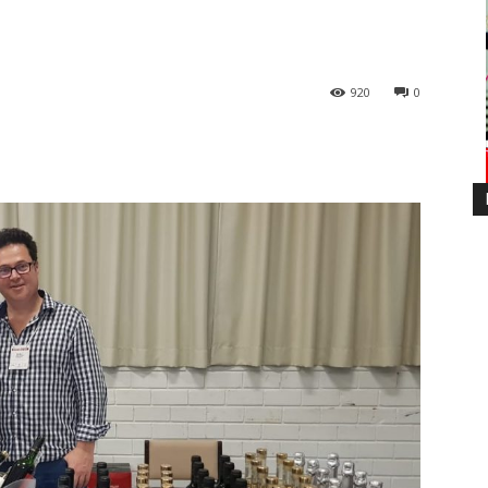
920
0