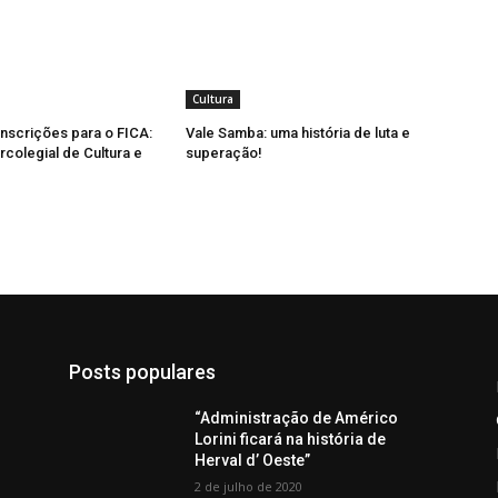
Cultura
inscrições para o FICA:
Vale Samba: uma história de luta e
ercolegial de Cultura e
superação!
Posts populares
“Administração de Américo
Lorini ficará na história de
Herval d’ Oeste”
2 de julho de 2020