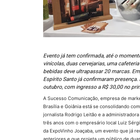
Evento já tem confirmada, até o moment
vinícolas, duas cervejarias, uma cafeter
bebidas deve ultrapassar 20 marcas. Emp
Espírito Santo já confirmaram presença. 
outubro, com ingresso a R$ 30,00 no prim
A Sucesso Comunicação, empresa de marke
Brasília e Goiânia está se consolidando co
jornalista Rodrigo Leitão e a administrador
três anos com o empresário local Luiz Sérgio
da ExpoVinho Joaçaba, um evento que já re
anteriores e que projeta um público de dua