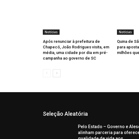
Notícias
Notícias
Após renunciar à prefeitura de
Quina de Sã
Chapecó, João Rodrigues visita, em
para aposta
média, uma cidade por dia em pré-
milhões qu
campanha ao governo de SC
Seleção Aleatória
Pelo Estado – Governo e Ales
alinham parceria para oferec
qualidade de vida aos