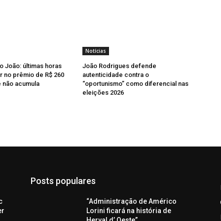
Notícias
o João: últimas horas
João Rodrigues defende
r no prêmio de R$ 260
autenticidade contra o
e não acumula
“oportunismo” como diferencial nas
eleições 2026
Posts populares
c
“Administração de Américo
er
Lorini ficará na história de
Herval d’ Oeste”