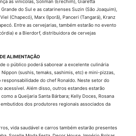
ça as vinícolas, Soliman (Erechim), Giaretta
o Grande do Sul e as catarinenses Suzin (São Joaquim),
iel (Chapecó), Marx (Iporã), Panceri (Tangará), Kranz
hapecó. Entre as cervejarias, também estarão no evento
córdia) e a Bierdorf, distribuidora de cervejas
 DE ALIMENTAÇÃO
de o público poderá saborear a excelente culinária
 Nippon (sushis, temaks, sashimis, etc) e mini-pizzas,
 responsabilidade do chef Ronaldo. Neste setor do
o acessível. Além disso, outros estandes estarão
como a Queijaria Santa Bárbara; Kelly Doces, Rosana
 embutidos dos produtores regionais associados da
arros, vida saudável e carros também estarão presentes
ba. Sorelle Moda Festa, Decor House, Império Bolsas,