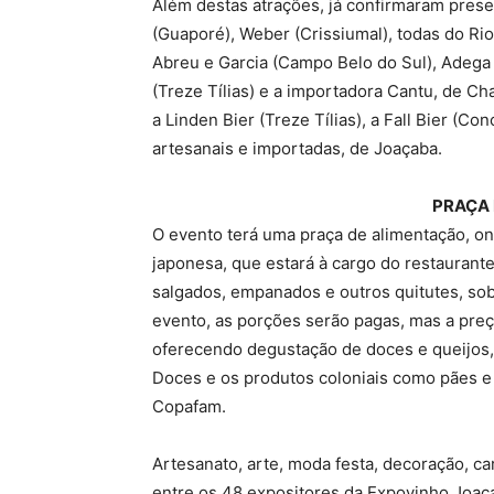
Além destas atrações, já confirmaram presen
(Guaporé), Weber (Crissiumal), todas do Ri
Abreu e Garcia (Campo Belo do Sul), Adega V
(Treze Tílias) e a importadora Cantu, de C
a Linden Bier (Treze Tílias), a Fall Bier (Con
artesanais e importadas, de Joaçaba.
PRAÇA
O evento terá uma praça de alimentação, on
japonesa, que estará à cargo do restaurante
salgados, empanados e outros quitutes, sob
evento, as porções serão pagas, mas a preç
oferecendo degustação de doces e queijos, 
Doces e os produtos coloniais como pães e
Copafam.
Artesanato, arte, moda festa, decoração, c
entre os 48 expositores da Expovinho Joaça