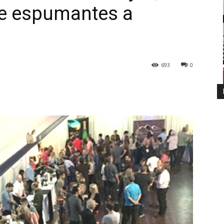
 e espumantes a
693
0