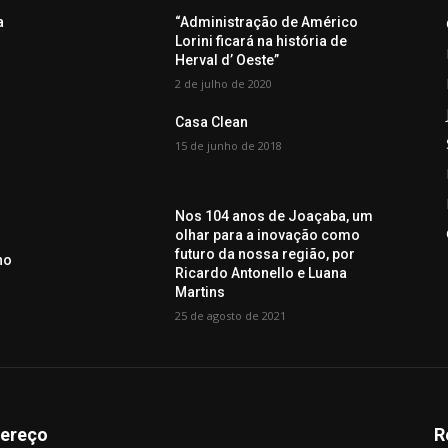
a
“Administração de Américo
Lorini ficará na história de
Herval d’ Oeste”
2 de julho de 2020
Casa Clean
15 de junho de 2018
Nos 104 anos de Joaçaba, um
olhar para a inovação como
futuro da nossa região, por
no
Ricardo Antonello e Luana
Martins
25 de agosto de 2021
ereço
R