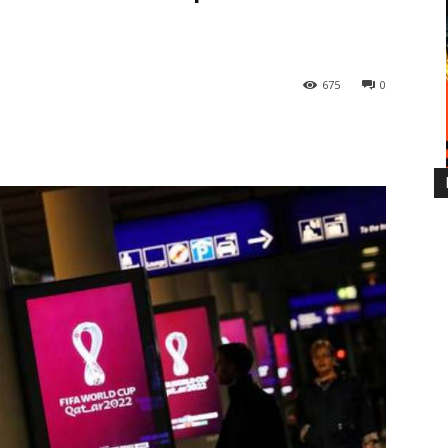
675
0