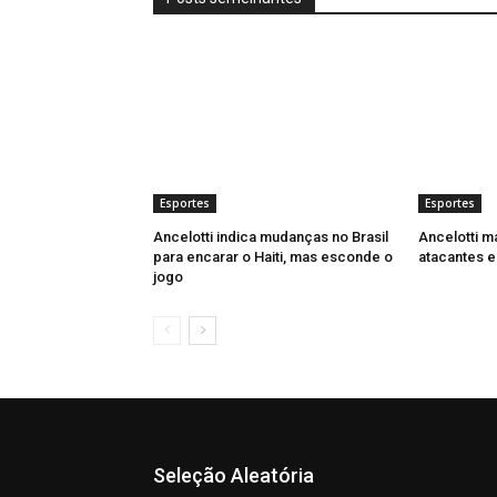
Esportes
Esportes
Ancelotti indica mudanças no Brasil
Ancelotti m
para encarar o Haiti, mas esconde o
atacantes e
jogo
Seleção Aleatória