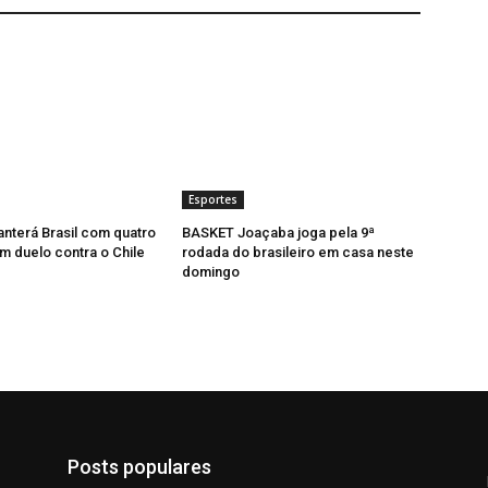
Esportes
anterá Brasil com quatro
BASKET Joaçaba joga pela 9ª
m duelo contra o Chile
rodada do brasileiro em casa neste
domingo
Posts populares