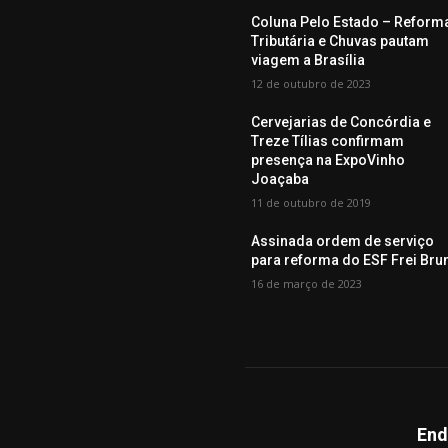
Coluna Pelo Estado – Reform
Tributária e Chuvas pautam
viagem a Brasília
12 de outubro de 2023
Cervejarias de Concórdia e
Treze Tílias confirmam
presença na ExpoVinho
Joaçaba
11 de outubro de 2019
Assinada ordem de serviço
para reforma do ESF Frei Bru
16 de março de 2023
End