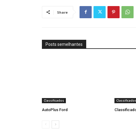
Share
Posts semelhantes
Classificados
Classificado
AutoPlus Ford
Classificad