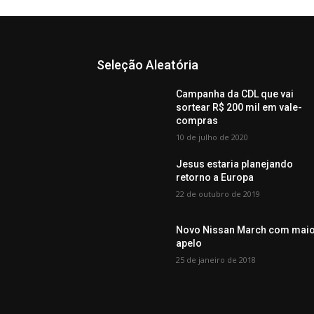
Seleção Aleatória
Campanha da CDL que vai
sortear R$ 200 mil em vale-
compras
10 de julho de 2020
Jesus estaria planejando
retorno a Europa
22 de outubro de 2019
Novo Nissan March com mai
apelo
25 de janeiro de 2018