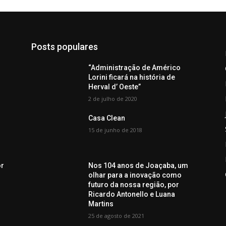
Posts populares
“Administração de Américo
Lorini ficará na história de
Herval d’ Oeste”
2 de julho de 2020
Casa Clean
15 de junho de 2018
or
Nos 104 anos de Joaçaba, um
olhar para a inovação como
futuro da nossa região, por
Ricardo Antonello e Luana
Martins
25 de agosto de 2021