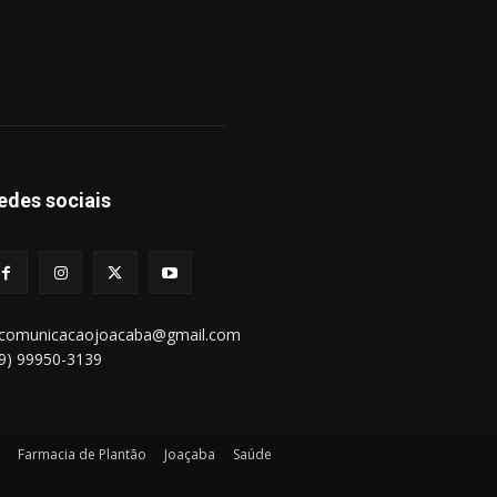
edes sociais
bcomunicacaojoacaba@gmail.com
49) 99950-3139
Farmacia de Plantão
Joaçaba
Saúde