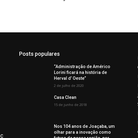
Posts populares
“Administração de Américo
Lorini ficará na história de
Herval d’ Oeste”
2 de julho de 2020
Casa Clean
15 de junho de 2018
Nos 104 anos de Joaçaba, um
olhar para a inovação como
SC
futuro da nossa região, por