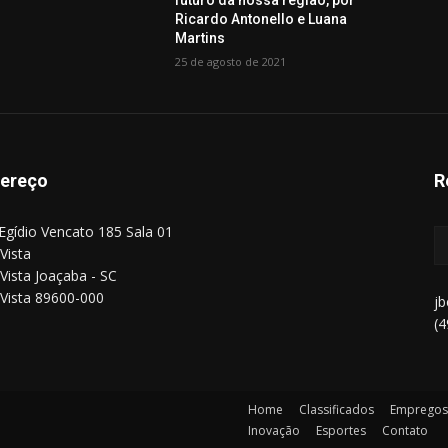
Ricardo Antonello e Luana
Martins
25 de agosto de 2021
ereço
R
Egídio Vencato 185 Sala 01
Vista
Vista Joaçaba - SC
Vista 89600-000
j
(
Home
Classificados
Empregos
Inovação
Esportes
Contato