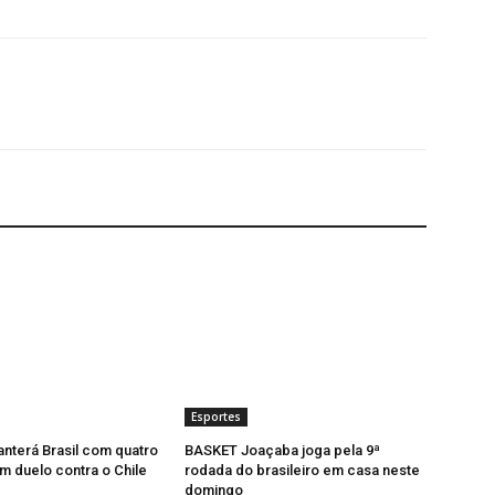
Esportes
anterá Brasil com quatro
BASKET Joaçaba joga pela 9ª
m duelo contra o Chile
rodada do brasileiro em casa neste
domingo