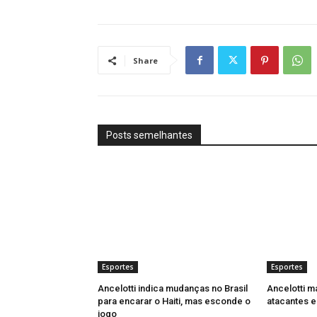
Share
Posts semelhantes
Esportes
Esportes
Ancelotti indica mudanças no Brasil
Ancelotti m
para encarar o Haiti, mas esconde o
atacantes e
jogo