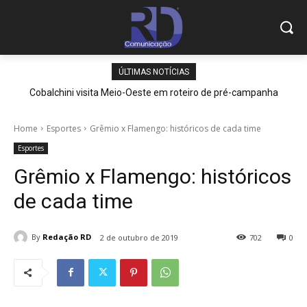
ÚLTIMAS NOTÍCIAS
Cobalchini visita Meio-Oeste em roteiro de pré-campanha
Home
Esportes
Grêmio x Flamengo: históricos de cada time
Esportes
Grêmio x Flamengo: históricos
de cada time
By
Redação RD
2 de outubro de 2019
702
0