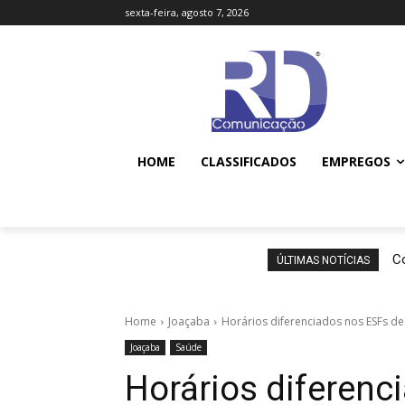
sexta-feira, agosto 7, 2026
HOME
CLASSIFICADOS
EMPREGOS
Co
ÚLTIMAS NOTÍCIAS
Home
Joaçaba
Horários diferenciados nos ESFs d
Joaçaba
Saúde
Horários diferenc