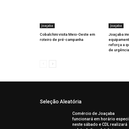
Joaçaba
Joaçaba
Cobalchini visita Meio-Oeste em
Joaçaba in
roteiro de pré-campanha
equipament
reforça a q
de urgênci
Seleção Aleatória
Comércio de Joaçaba
funcionará em horário especi
neste sábado e CDL realizará