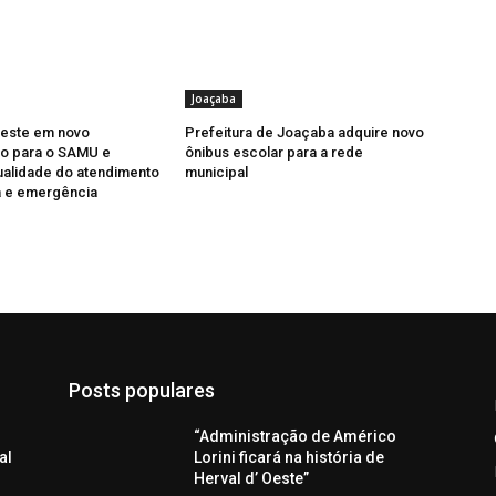
Joaçaba
veste em novo
Prefeitura de Joaçaba adquire novo
o para o SAMU e
ônibus escolar para a rede
ualidade do atendimento
municipal
a e emergência
Posts populares
“Administração de Américo
al
Lorini ficará na história de
Herval d’ Oeste”