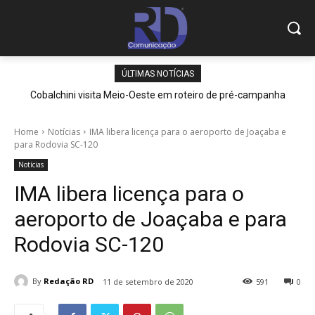
ÚLTIMAS NOTÍCIAS
Cobalchini visita Meio-Oeste em roteiro de pré-campanha
Home
Notícias
IMA libera licença para o aeroporto de Joaçaba e
para Rodovia SC-120
Notícias
IMA libera licença para o
aeroporto de Joaçaba e para
Rodovia SC-120
By
Redação RD
11 de setembro de 2020
591
0