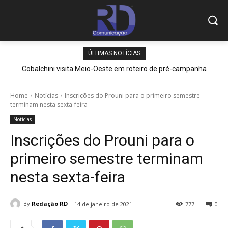
ÚLTIMAS NOTÍCIAS
Cobalchini visita Meio-Oeste em roteiro de pré-campanha
Home
Notícias
Inscrições do Prouni para o primeiro semestre
terminam nesta sexta-feira
Notícias
Inscrições do Prouni para o
primeiro semestre terminam
nesta sexta-feira
By
Redação RD
14 de janeiro de 2021
777
0