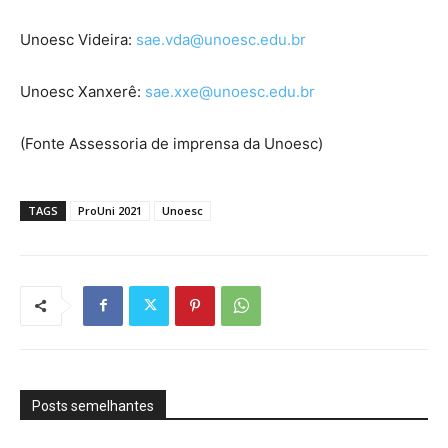
Unoesc Videira:
sae.vda@unoesc.edu.br
Unoesc Xanxerê:
sae.xxe@unoesc.edu.br
(Fonte Assessoria de imprensa da Unoesc)
TAGS
ProUni 2021
Unoesc
Posts semelhantes