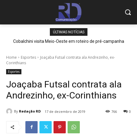
ÚLTIMAS NOTÍCIAS
Cobalchini visita Meio-Oeste em roteiro de pré-campanha
Home
Esportes
Joaçaba Futsal contrata ala Andrezinho, ex-
Corinthians
Esportes
Joaçaba Futsal contrata ala
Andrezinho, ex-Corinthians
By
Redação RD
17 de dezembro de 2019
766
0