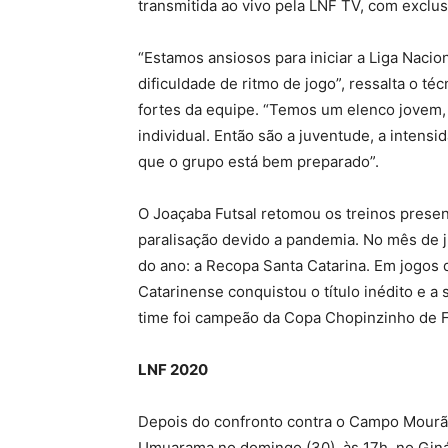
transmitida ao vivo pela LNF TV, com exclu
“Estamos ansiosos para iniciar a Liga Nac
dificuldade de ritmo de jogo”, ressalta o t
fortes da equipe. “Temos um elenco jovem,
individual. Então são a juventude, a intensi
que o grupo está bem preparado”.
O Joaçaba Futsal retomou os treinos presen
paralisação devido a pandemia. No mês de ju
do ano: a Recopa Santa Catarina. Em jogos d
Catarinense conquistou o título inédito e 
time foi campeão da Copa Chopinzinho de F
LNF 2020
Depois do confronto contra o Campo Mourão 
Umuarama no domingo (30), às 17h, no Ginás