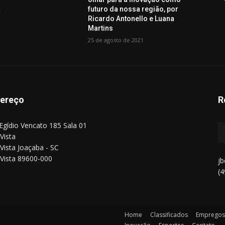
a
futuro da nossa região, por
Ricardo Antonello e Luana
Martins
25 de agosto de 2021
ereço
R
Egídio Vencato 185 Sala 01
Vista
Vista Joaçaba - SC
Vista 89600-000
j
(
Home
Classificados
Empregos