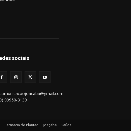
edes sociais
bcomunicacaojoacaba@gmail.com
49) 99950-3139
Farmacia de Plantão
Joaçaba
Saúde