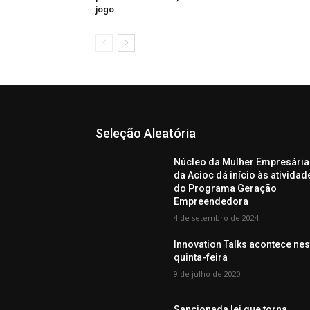
jogo
Seleção Aleatória
Núcleo da Mulher Empresária
da Acioc dá início às atividad
do Programa Geração
Empreendedora
4 de setembro de 2024
Innovation Talks acontece nes
quinta-feira
9 de julho de 2020
Sancionada lei que torna