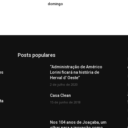
domingo
Posts populares
“Administração de Américo
es
Lorini ficará na história de
Herval d’ Oeste”
2 de julho de 2020
Casa Clean
ta
15 de junho de 2018
Nos 104 anos de Joaçaba, um
olhar para a inovação como