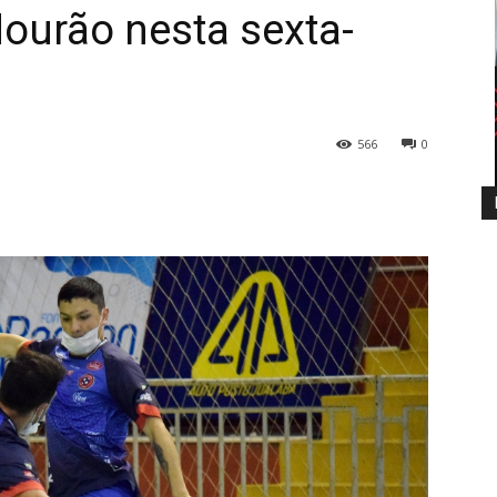
ourão nesta sexta-
566
0