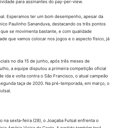
sividade para assinantes do pay-per-view.
ional. Esperamos ter um bom desempenho, apesar da
écnico Paulinho Sananduva, destacando os três pontos
 que se movimenta bastante, e com qualidade
dade que vamos colocar nos jogos e o aspecto físico, já
ciais no dia 15 de junho, após três meses de
lho, a equipe disputou a primeira competição oficial
e ida e volta contra o São Francisco, o atual campeão
a segunda taça de 2020. Na pré-temporada, em março, o
utsal.
na sexta-feira (28), o Joaçaba Futsal enfrenta o
io Amário Vieira da Costa. A partida também terá