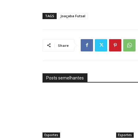
TAGS
Joaçaba Futsal
Share
Posts semelhantes
Esportes
Esportes