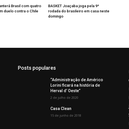
anterá Brasil com quatro
BASKET Joaçaba joga pela 9ª
m duelo contra o Chile
rodada do brasileiro em casa neste
domingo
Posts populares
“Administração de Américo
Lorini ficará na história de
Herval d’ Oeste”
2 de julho de 2020
Casa Clean
15 de junho de 2018