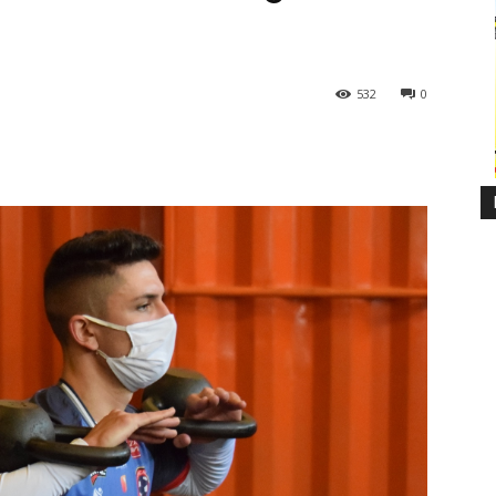
532
0