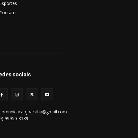
Esportes
Contato
edes sociais
bcomunicacaojoacaba@gmail.com
49) 99950-3139