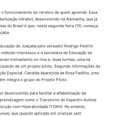
a o funcionamento do cérebro de quem aprende. Essa
abetização IntraAct, desenvolvido na Alemanha, que já
as do Brasil e que, nesta segunda-feira (15), começa
açaba.
Educação de Joaçaba pelo vereador Rodrigo Pedrini
vo método interessou e a secretaria de Educação se
beram treinamento on-line e, duas turmas, uma na
icipando de um projeto piloto. Segundo informações da
ção Especial, Candida Aparecida da Rosa Padilha, uma
m integra o grupo do Projeto Piloto.
i desenvolvido para facilitar a alfabetização de
aprendizagem como o Transtorno do Espectro Autista
Atenção com Hiperatividade (TDAH). No entanto,
uisas, que quando aplicado em crianças sem