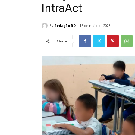
IntraAct
By
Redação RD
16 de maio de 2023
Share