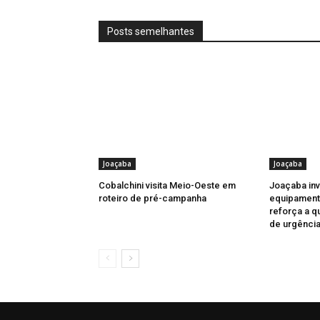
Posts semelhantes
Joaçaba
Joaçaba
Cobalchini visita Meio-Oeste em
Joaçaba in
roteiro de pré-campanha
equipament
reforça a q
de urgênci