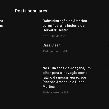
Posts populares
ba
“Administração de Américo
as
Lorini ficará na história de
Herval d’ Oeste”
2 de julho de 2020
Casa Clean
15 de junho de 2018
e
Nos 104 anos de Joaçaba, um
olhar para a inovação como
futuro da nossa região, por
Ricardo Antonello e Luana
Martins
25 de agosto de 2021