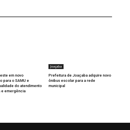
Joaçaba
veste em novo
Prefeitura de Joaçaba adquire novo
o para o SAMU e
ônibus escolar para a rede
ualidade do atendimento
municipal
a e emergência