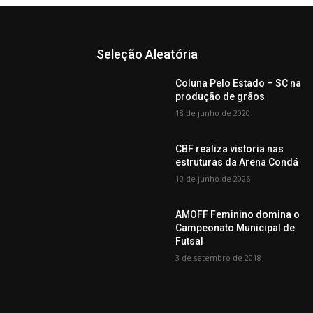
Seleção Aleatória
Coluna Pelo Estado – SC na
produção de grãos
18 de junho de 2020
CBF realiza vistoria nas
estruturas da Arena Condá
10 de junho de 2026
AMOFF Feminino domina o
Campeonato Municipal de
Futsal
3 de setembro de 2018