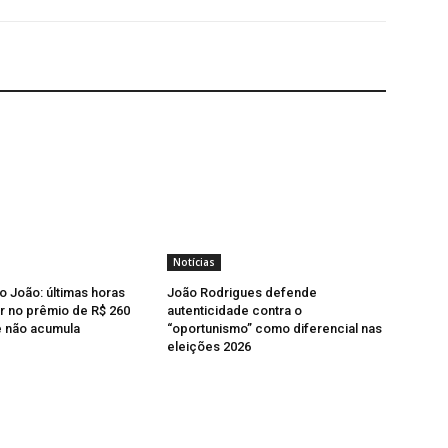
Notícias
o João: últimas horas
João Rodrigues defende
r no prêmio de R$ 260
autenticidade contra o
e não acumula
“oportunismo” como diferencial nas
eleições 2026