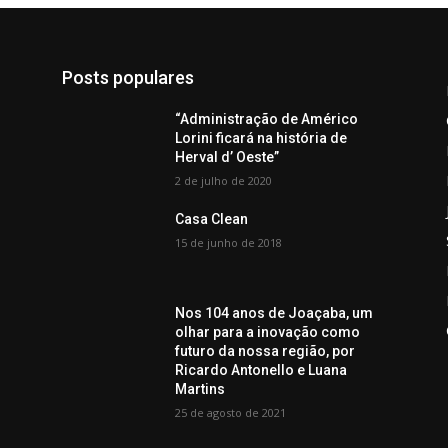
Posts populares
“Administração de Américo
Lorini ficará na história de
Herval d’ Oeste”
2 de julho de 2020
Casa Clean
15 de junho de 2018
Nos 104 anos de Joaçaba, um
olhar para a inovação como
futuro da nossa região, por
Ricardo Antonello e Luana
Martins
25 de agosto de 2021