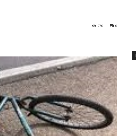
730
0