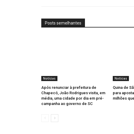
Posts semelhantes
Notícias
Notícias
Após renunciar à prefeitura de
Quina de Sã
Chapecó, João Rodrigues visita, em
para aposta
média, uma cidade por dia em pré-
milhões qu
campanha ao governo de SC